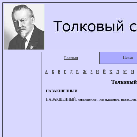
Поиск
Главная
А
Б
В
Г
Д
Е
Ж
З
И
Й
К
Л
М
Н
Толковый
НАВАКШЕННЫЙ
НАВАКШЕННЫЙ, навакшенная, навакшенное; навакшен, нав