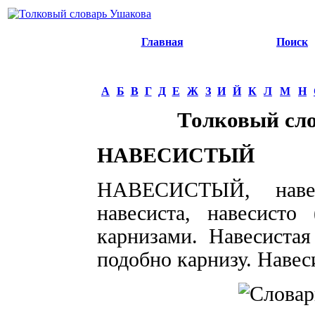
Главная
Поиск
А
Б
В
Г
Д
Е
Ж
З
И
Й
К
Л
М
Н
Толковый сл
НАВЕСИСТЫЙ
НАВЕСИСТЫЙ, навеси
навесиста, навесисто
карнизами. Навесиста
подобно карнизу. Навеси