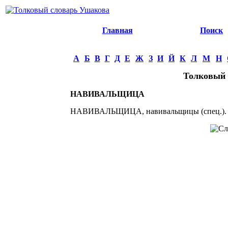
Главная
Поиск
А
Б
В
Г
Д
Е
Ж
З
И
Й
К
Л
М
Н
Толковый 
НАВИВАЛЬЩИЦА
НАВИВАЛЬЩИЦА, навивальщицы (спец.). Ж