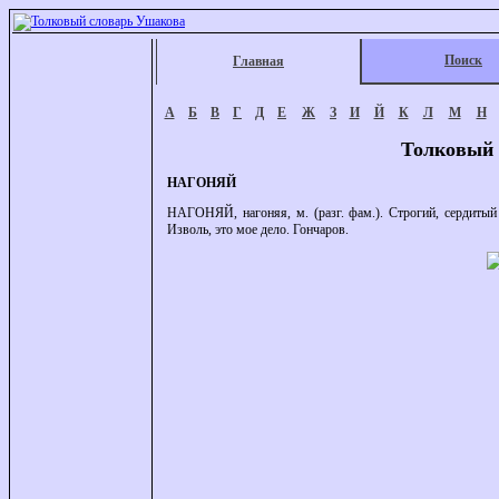
Поиск
Главная
А
Б
В
Г
Д
Е
Ж
З
И
Й
К
Л
М
Н
Толковый 
НАГОНЯЙ
НАГОНЯЙ, нагоняя, м. (разг. фам.). Строгий, сердитый 
Изволь, это мое дело. Гончаров.