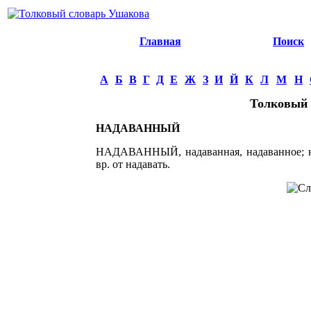
Главная
Поиск
А
Б
В
Г
Д
Е
Ж
З
И
Й
К
Л
М
Н
Толковый 
НАДАВАННЫЙ
НАДАВАННЫЙ, надаванная, надаванное; нада
вр. от надавать.