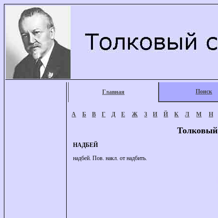
Поиск
Главная
А
Б
В
Г
Д
Е
Ж
З
И
Й
К
Л
М
Н
Толковый
НАДБЕЙ
надбей. Пов. накл. от надбить.