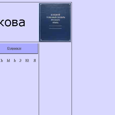
О проекте
Ъ
Ы
Ь
Э
Ю
Я