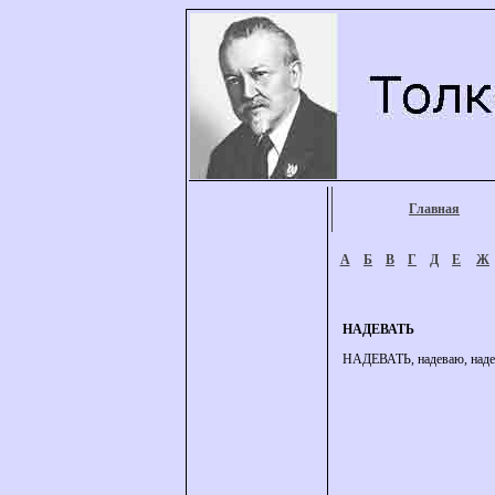
Главная
А
Б
В
Г
Д
Е
Ж
НАДЕВАТЬ
НАДЕВАТЬ, надеваю, надев