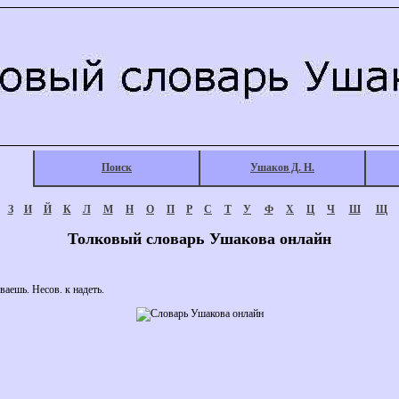
Поиск
Ушаков Д. Н.
З
И
Й
К
Л
М
Н
О
П
Р
С
Т
У
Ф
Х
Ц
Ч
Ш
Щ
Толковый словарь Ушакова онлайн
аешь. Несов. к надеть.