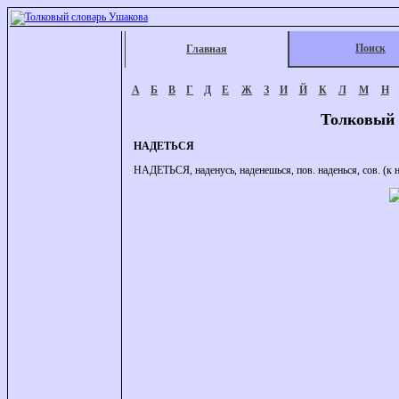
Поиск
Главная
А
Б
В
Г
Д
Е
Ж
З
И
Й
К
Л
М
Н
Толковый 
НАДЕТЬСЯ
НАДЕТЬСЯ, наденусь, наденешься, пов. наденься, сов. (к на