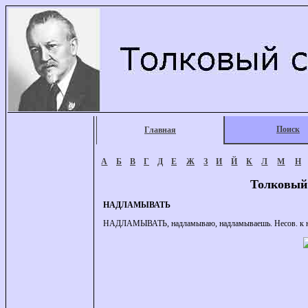
Поиск
Главная
А
Б
В
Г
Д
Е
Ж
З
И
Й
К
Л
М
Н
Толковый
НАДЛАМЫВАТЬ
НАДЛАМЫВАТЬ, надламываю, надламываешь. Несов. к на