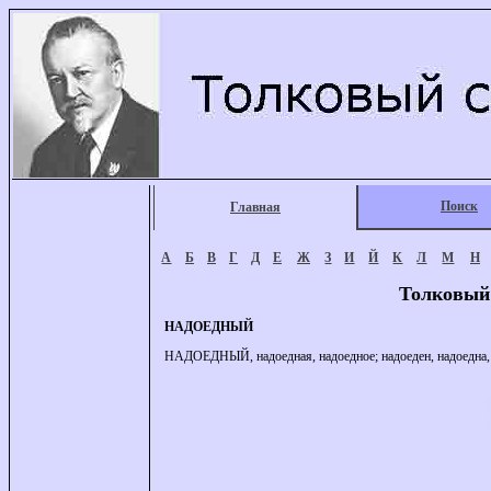
Поиск
Главная
А
Б
В
Г
Д
Е
Ж
З
И
Й
К
Л
М
Н
Толковый
НАДОЕДНЫЙ
НАДОЕДНЫЙ, надоедная, надоедное; надоеден, надоедна, на