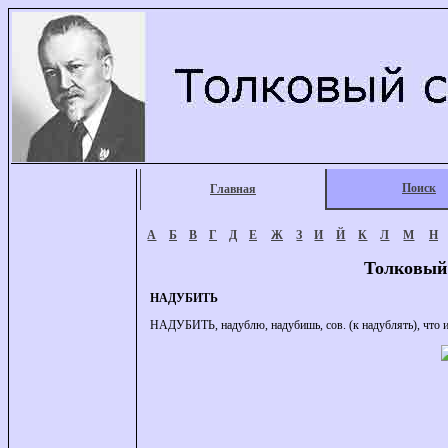
Поиск
Главная
А
Б
В
Г
Д
Е
Ж
З
И
Й
К
Л
М
Н
Толковый
НАДУБИТЬ
НАДУБИТЬ, надублю, надубишь, сов. (к надублять), что и 