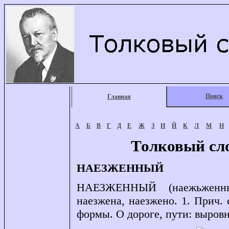
Поиск
Главная
А
Б
В
Г
Д
Е
Ж
З
И
Й
К
Л
М
Н
Толковый сл
НАЕЗЖЕННЫЙ
НАЕЗЖЕННЫЙ (наежьженный
наезжена, наезжено. 1. Прич. с
формы. О дороге, пути: выров