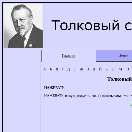
Поиск
Главная
А
Б
В
Г
Д
Е
Ж
З
И
Й
К
Л
М
Н
Толковый
НАЖЕВАТЬ
НАЖЕВАТЬ, нажую, нажуёшь, сов. (к нажевывать), что и ч