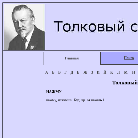
Поиск
Главная
А
Б
В
Г
Д
Е
Ж
З
И
Й
К
Л
М
Н
Толковый
НАЖМУ
нажму, нажмёшь. Буд. вр. от нажать 1.