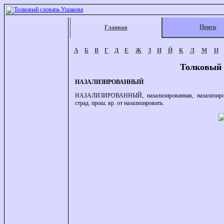
Поиск
Главная
А
Б
В
Г
Д
Е
Ж
З
И
Й
К
Л
М
Н
Толковый 
НАЗАЛИЗИРОВАННЫЙ
НАЗАЛИЗИРОВАННЫЙ, назализированная, назализированн
страд. прош. вр. от назализировать.