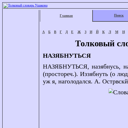
Поиск
Главная
А
Б
В
Г
Д
Е
Ж
З
И
Й
К
Л
М
Н
Толковый сл
НАЗЯБНУТЬСЯ
НАЗЯБНУТЬСЯ, назябнусь, наз
(простореч.). Иззябнуть (о лю
уж я, наголодался. А. Острвскй