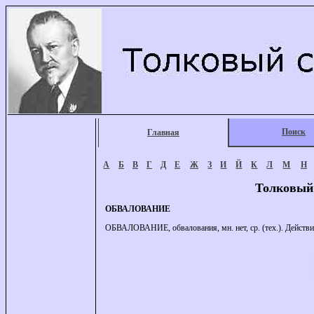
Поиск
Главная
А
Б
В
Г
Д
Е
Ж
З
И
Й
К
Л
М
Н
Толковый
ОБВАЛОВАНИЕ
ОБВАЛОВАНИЕ, обвалования, мн. нет, ср. (тех.). Действие