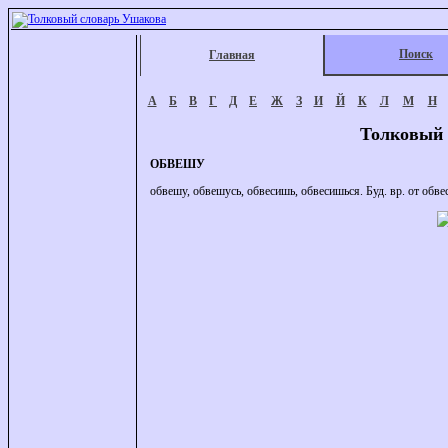
Поиск
Главная
А
Б
В
Г
Д
Е
Ж
З
И
Й
К
Л
М
Н
Толковый 
ОБВЕШУ
обвешу, обвешусь, обвесишь, обвесишься. Буд. вр. от обве