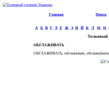
Главная
Поиск
А
Б
В
Г
Д
Е
Ж
З
И
Й
К
Л
М
Н
Толковый 
ОБГЛАЖИВАТЬ
ОБГЛАЖИВАТЬ, обглаживаю, обглаживаешь. 