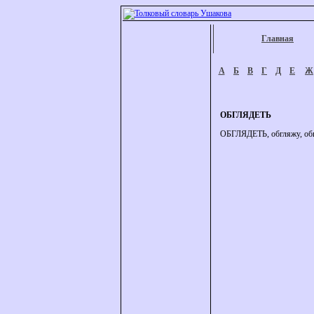
Главная
А
Б
В
Г
Д
Е
Ж
ОБГЛЯДЕТЬ
ОБГЛЯДЕТЬ, обгляжу, обгля