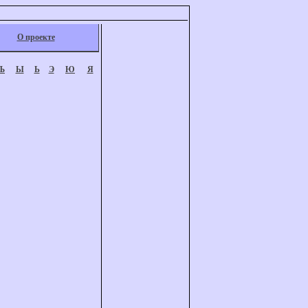
О проекте
Ъ
Ы
Ь
Э
Ю
Я