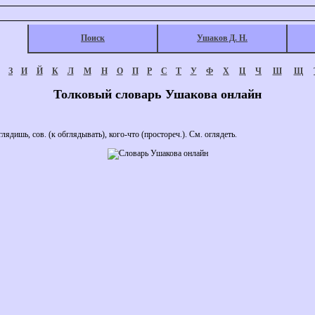
Поиск
Ушаков Д. Н.
З
И
Й
К
Л
М
Н
О
П
Р
С
Т
У
Ф
Х
Ц
Ч
Ш
Щ
Толковый словарь Ушакова онлайн
дишь, сов. (к обглядывать), кого-что (простореч.). См. оглядеть.