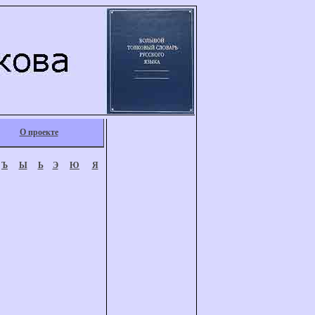
О проекте
Ъ
Ы
Ь
Э
Ю
Я