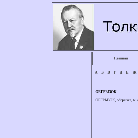
Главная
А
Б
В
Г
Д
Е
Ж
ОБГРЫЗОК
ОБГРЫЗОК, обгрызка, м. (