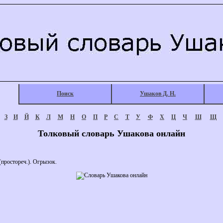
Поиск
Ушаков Д. Н.
З
И
Й
К
Л
М
Н
О
П
Р
С
Т
У
Ф
Х
Ц
Ч
Ш
Щ
Толковый словарь Ушакова онлайн
простореч.). Огрызок.