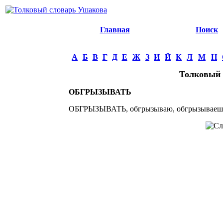
Главная
Поиск
А
Б
В
Г
Д
Е
Ж
З
И
Й
К
Л
М
Н
Толковый 
ОБГРЫЗЫВАТЬ
ОБГРЫЗЫВАТЬ, обгрызываю, обгрызываешь, н