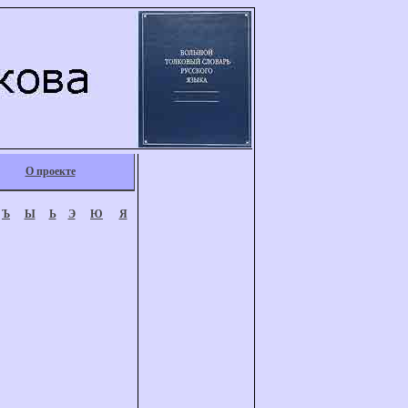
О проекте
Ъ
Ы
Ь
Э
Ю
Я