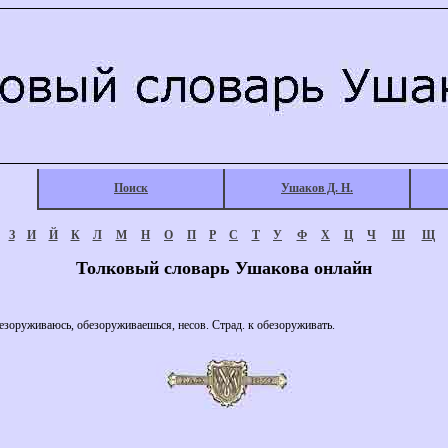
Поиск
Ушаков Д. Н.
З
И
Й
К
Л
М
Н
О
П
Р
С
Т
У
Ф
Х
Ц
Ч
Ш
Щ
Толковый словарь Ушакова онлайн
уживаюсь, обезоруживаешься, несов. Страд. к обезоруживать.