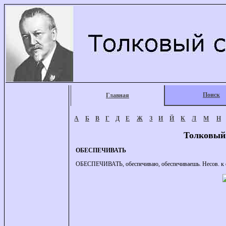
Поиск
Главная
А
Б
В
Г
Д
Е
Ж
З
И
Й
К
Л
М
Н
Толковый
ОБЕСПЕЧИВАТЬ
ОБЕСПЕЧИВАТЬ, обеспечиваю, обеспечиваешь. Несов. к о