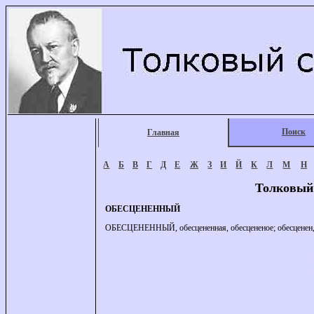
Поиск
Главная
А
Б
В
Г
Д
Е
Ж
З
И
Й
К
Л
М
Н
Толковый
ОБЕСЦЕНЕННЫЙ
ОБЕСЦЕНЕННЫЙ, обесцененная, обесцененое; обесценен, об