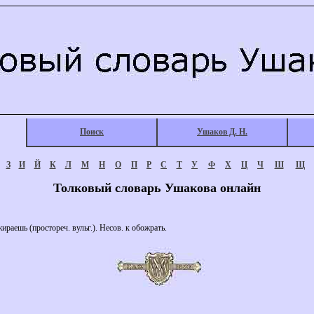
Поиск
Ушаков Д. Н.
З
И
Й
К
Л
М
Н
О
П
Р
С
Т
У
Ф
Х
Ц
Ч
Ш
Щ
Толковый словарь Ушакова онлайн
аешь (простореч. вульг.). Несов. к обожрать.