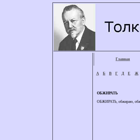
Главная
А
Б
В
Г
Д
Е
Ж
ОБЖИРАТЬ
ОБЖИРАТЬ, обжираю, обжир