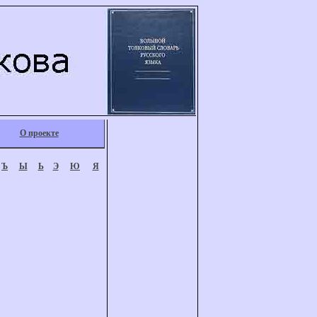
О проекте
Ъ
Ы
Ь
Э
Ю
Я