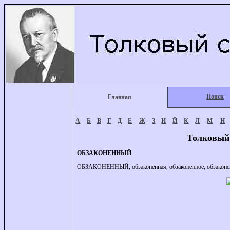
Поиск
Главная
А
Б
В
Г
Д
Е
Ж
З
И
Й
К
Л
М
Н
Толковый
ОБЗАКОНЕННЫЙ
ОБЗАКОНЕННЫЙ, обзаконенная, обзаконенное; обзаконен, об