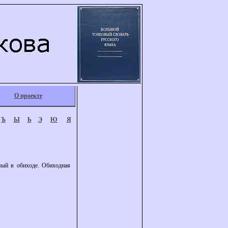
О проекте
Ъ
Ы
Ь
Э
Ю
Я
мый в обиходе. Обиходная