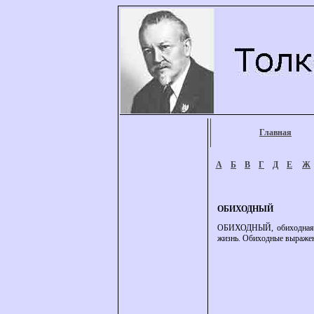
Главная
А
Б
В
Г
Д
Е
Ж
ОБИХОДНЫЙ
ОБИХОДНЫЙ, обиходная, о
жизнь. Обиходные выражен