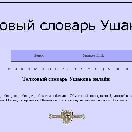
Поиск
Ушаков Д. Н.
З
И
Й
К
Л
М
Н
О
П
Р
С
Т
У
Ф
Х
Ц
Ч
Ш
Щ
Толковый словарь Ушакова онлайн
биходное; обиходен, обиходна, обиходно. Обыденный, повседневный, употребляе
ия. Обиходные предметы. Обиходные темы сокращали наш мирный досуг. Некрасов.