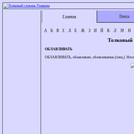
Поиск
Главная
А
Б
В
Г
Д
Е
Ж
З
И
Й
К
Л
М
Н
Толковый 
ОБЛАВЛИВАТЬ
ОБЛАВЛИВАТЬ, облавливаю, облавливаешь (спец.). Несов