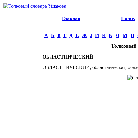
Главная
Поиск
А
Б
В
Г
Д
Е
Ж
З
И
Й
К
Л
М
Н
Толковый 
ОБЛАСТНИЧЕСКИЙ
ОБЛАСТНИЧЕСКИЙ, областническая, областн