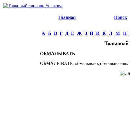
Главная
Поиск
А
Б
В
Г
Д
Е
Ж
З
И
Й
К
Л
М
Н
Толковый 
ОБМАЛЫВАТЬ
ОБМАЛЫВАТЬ, обмалываю, обмалываешь. Не