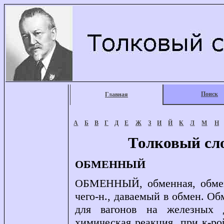
Поиск
Главная
А
Б
В
Г
Д
Е
Ж
З
И
Й
К
Л
М
Н
Толковый сл
ОБМЕННЫЙ
ОБМЕННЫЙ, обменная, обменн
чего-н., даваемый в обмен. 
для вагонов на железных д
химическая реакция, при к-р