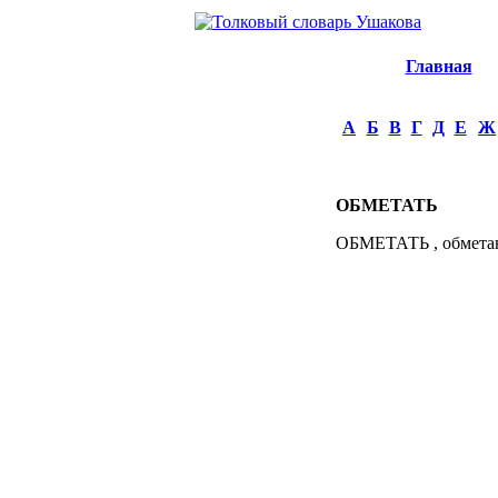
Главная
А
Б
В
Г
Д
Е
Ж
ОБМЕТАТЬ
ОБМЕТАТЬ , обметаю,