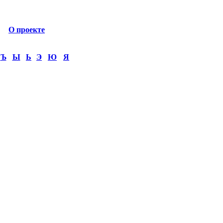
О проекте
Ъ
Ы
Ь
Э
Ю
Я