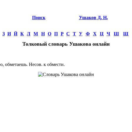
Поиск
Ушаков Д. Н.
З
И
Й
К
Л
М
Н
О
П
Р
С
Т
У
Ф
Х
Ц
Ч
Ш
Щ
Толковый словарь Ушакова онлайн
 обметаешь. Несов. к обмести.