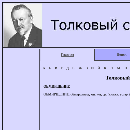
Поиск
Главная
А
Б
В
Г
Д
Е
Ж
З
И
Й
К
Л
М
Н
Толковый
ОБМИРЩЕНИЕ
ОБМИРЩЕНИЕ, обмирщения, мн. нет, ср. (книжн. устар.).