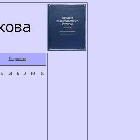
О проекте
Ъ
Ы
Ь
Э
Ю
Я