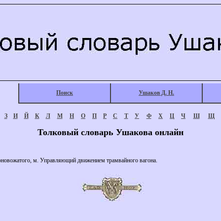
Поиск
Ушаков Д. Н.
З
И
Й
К
Л
М
Н
О
П
Р
С
Т
У
Ф
Х
Ц
Ч
Ш
Щ
Толковый словарь Ушакова онлайн
ожатого, м. Управляющий движением трамвайного вагона.