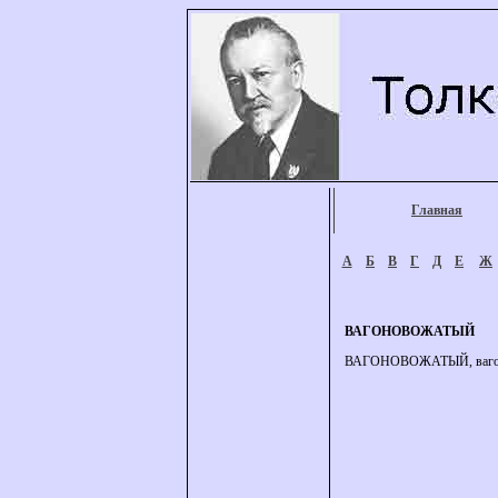
Главная
А
Б
В
Г
Д
Е
Ж
ВАГОНОВОЖАТЫЙ
ВАГОНОВОЖАТЫЙ, вагонов