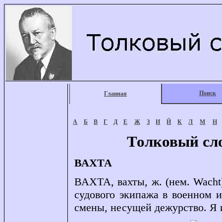
Поиск
Главная
А
Б
В
Г
Д
Е
Ж
З
И
Й
К
Л
М
Н
Толковый сл
ВАХТА
ВАХТА, вахты, ж. (нем. Wacht)
судового экипажа в военном и 
смены, несущей дежурство. Я и