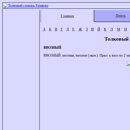
Поиск
Главная
А
Б
В
Г
Д
Е
Ж
З
И
Й
К
Л
М
Н
Толковый 
ВВОЗНЫЙ
ВВОЗНЫЙ, ввозная, ввозное (экон.). Прил. к ввоз во 2 зн