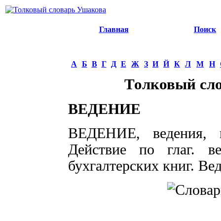
Главная
Поиск
А
Б
В
Г
Д
Е
Ж
З
И
Й
К
Л
М
Н
Толковый сл
ВЕДЕНИЕ
ВЕДЕНИЕ, ведения, м
Действие по глаг. 
бухгалтерских книг. Вед