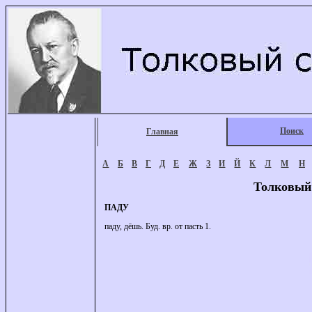
Поиск
Главная
А
Б
В
Г
Д
Е
Ж
З
И
Й
К
Л
М
Н
Толковый
ПАДУ
паду, дёшь. Буд. вр. от пасть 1.