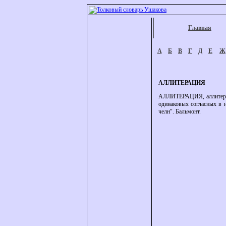
Главная
А
Б
В
Г
Д
Е
Ж
АЛЛИТЕРАЦИЯ
АЛЛИТЕРАЦИЯ, аллитерации
одинаковых согласных в н
челн". Бальмонт.