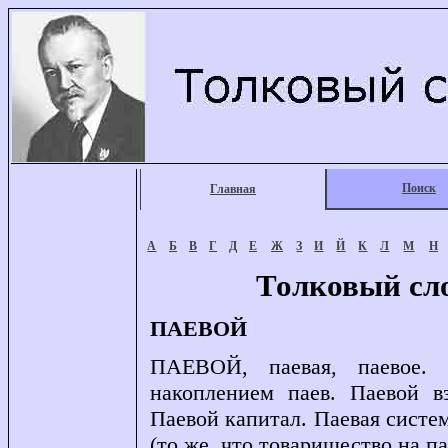
Поиск
Главная
А
Б
В
Г
Д
Е
Ж
З
И
Й
К
Л
М
Н
Толковый сл
ПАЕВОЙ
ПАЕВОЙ, паевая, паевое. 
накоплением паев. Паевой в
Паевой капитал. Паевая систе
(то же, что товарищество на пая