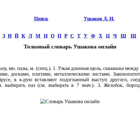
Поиск
Ушаков Д. Н.
З
И
Й
К
Л
М
Н
О
П
Р
С
Т
У
Ф
Х
Ц
Ч
Ш
Щ
Толковый словарь Ушакова онлайн
 пазу, мн. пазы, м. (спец.). 1. Узкая длинная щель, скважина межд
ми, досками, плитами, металлическими листами. Законопатит
брусе, в к-рую вставляют подогнанный выступ другого, сое
и. выбирать паз (см. выбирать в 7 знач.). 3. Желобок, боро