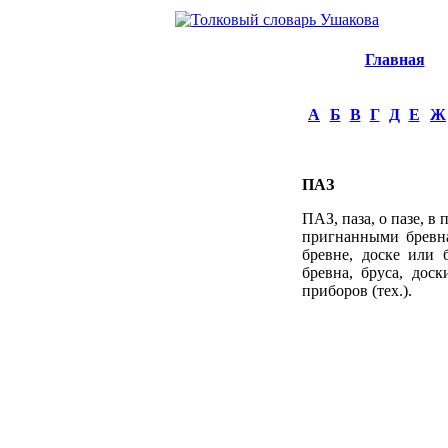
Главная
А
Б
В
Г
Д
Е
Ж
ПАЗ
ПАЗ, паза, о пазе, в
пригнанными бревна
бревне, доске или 
бревна, бруса, доск
приборов (тех.).