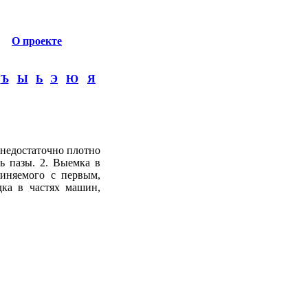
О проекте
Ъ
Ы
Ь
Э
Ю
Я
у недостаточно плотно
ь пазы. 2. Выемка в
диняемого с первым,
здка в частях машин,