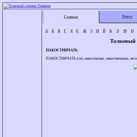
Поиск
Главная
А
Б
В
Г
Д
Е
Ж
З
И
Й
К
Л
М
Н
Толковый 
ПАКОСТНИЧАТЬ
ПАКОСТНИЧАТЬ (сн), пакостничаю, пакостничаешь, несов. (