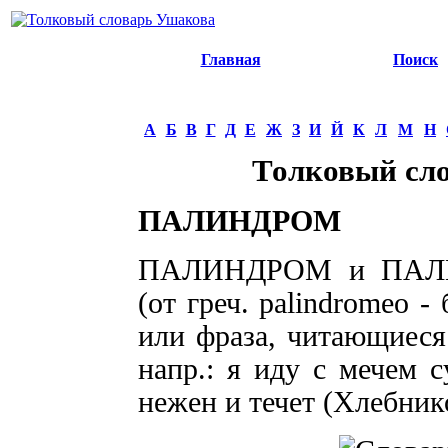
Главная
Поиск
А
Б
В
Г
Д
Е
Ж
З
И
Й
К
Л
М
Н
Толковый сл
ПАЛИНДРОМ
ПАЛИНДРОМ и ПАЛИН
(от греч. palindromeo -
или фраза, читающиеся 
напр.: я иду с мечем с
нежен и течет (Хлебник