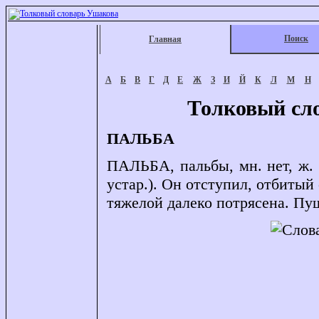
Поиск
Главная
А
Б
В
Г
Д
Е
Ж
З
И
Й
К
Л
М
Н
Толковый сл
ПАЛЬБА
ПАЛЬБА, пальбы, мн. нет, ж. Д
устар.). Он отступил, отбиты
тяжелой далеко потрясена. Пу