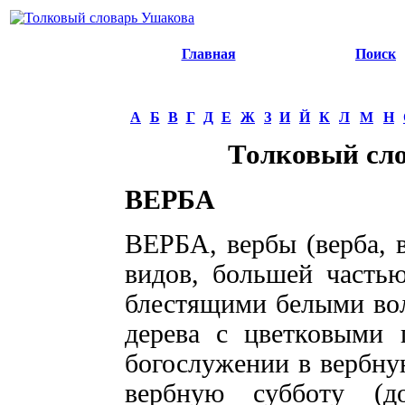
Главная
Поиск
А
Б
В
Г
Д
Е
Ж
З
И
Й
К
Л
М
Н
Толковый сл
ВЕРБА
ВЕРБА, вербы (верба, в
видов, большей часть
блестящими белыми воло
дерева с цветковыми 
богослужении в вербную 
вербную субботу (д