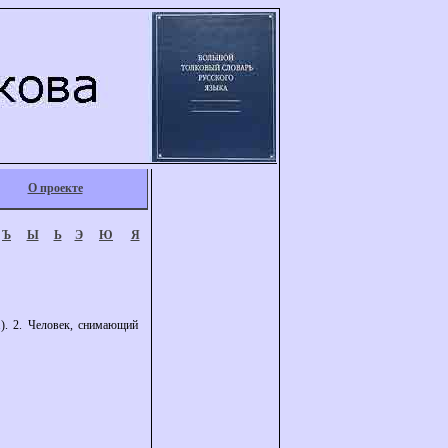
О проекте
Ъ
Ы
Ь
Э
Ю
Я
.). 2. Человек, снимающий