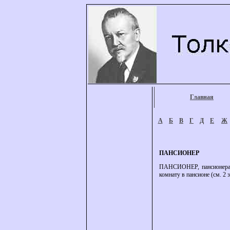
Главная
А
Б
В
Г
Д
Е
Ж
ПАНСИОНЕР
ПАНСИОНЕР, пансионера, м
комнату в пансионе (см. 2 