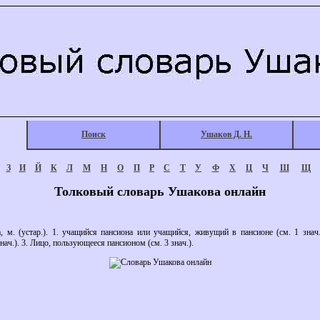
Поиск
Ушаков Д. Н.
З
И
Й
К
Л
М
Н
О
П
Р
С
Т
У
Ф
Х
Ц
Ч
Ш
Щ
Толковый словарь Ушакова онлайн
. (устар.). 1. учащийся пансиона или учащийся, живущий в пансионе (см. 1 знач
знач.). 3. Лицо, пользующееся пансионом (см. 3 знач.).