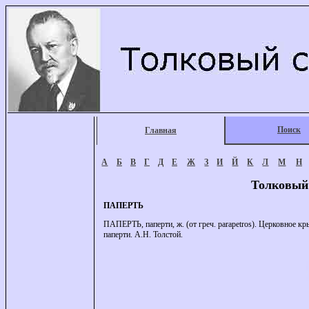
Поиск
Главная
А
Б
В
Г
Д
Е
Ж
З
И
Й
К
Л
М
Н
Толковый
ПАПЕРТЬ
ПАПЕРТЬ, паперти, ж. (от греч. parapetros). Церковное к
паперти. А.Н. Толстой.