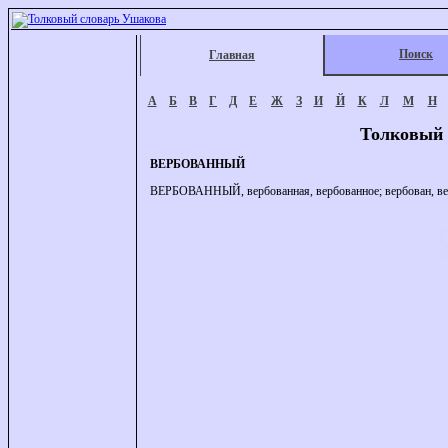
Поиск
Главная
А
Б
В
Г
Д
Е
Ж
З
И
Й
К
Л
М
Н
Толковый 
ВЕРБОВАННЫЙ
ВЕРБОВАННЫЙ, вербованная, вербованное; вербован, вербо