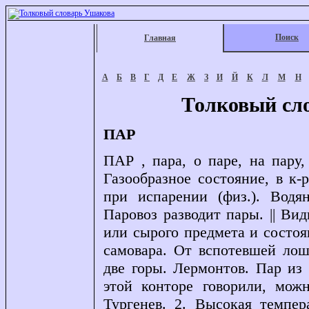
Поиск
Главная
А
Б
В
Г
Д
Е
Ж
З
И
Й
К
Л
М
Н
Толковый сл
ПАР
ПАР , пара, о паре, на пару, 
Газообразное состояние, в к
при испарении (физ.). Вод
Паровоз разводит пары. || В
или сырого предмета и состоя
самовара. От вспотевшей лош
две горы. Лермонтов. Пар из 
этой конторе говорили, мож
Тургенев. 2. Высокая темпер